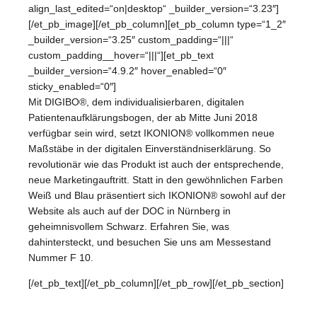
align_last_edited=“on|desktop“ _builder_version=“3.23″]
[/et_pb_image][/et_pb_column][et_pb_column type=“1_2″
_builder_version=“3.25″ custom_padding=“|||“
custom_padding__hover=“|||“][et_pb_text
_builder_version=“4.9.2″ hover_enabled=“0″
sticky_enabled=“0″]
Mit DIGIBO®, dem individualisierbaren, digitalen
Patientenaufklärungsbogen, der ab Mitte Juni 2018
verfügbar sein wird, setzt IKONION® vollkommen neue
Maßstäbe in der digitalen Einverständniserklärung. So
revolutionär wie das Produkt ist auch der entsprechende,
neue Marketingauftritt. Statt in den gewöhnlichen Farben
Weiß und Blau präsentiert sich IKONION® sowohl auf der
Website als auch auf der DOC in Nürnberg in
geheimnisvollem Schwarz. Erfahren Sie, was
dahintersteckt, und besuchen Sie uns am Messestand
Nummer F 10.
[/et_pb_text][/et_pb_column][/et_pb_row][/et_pb_section]